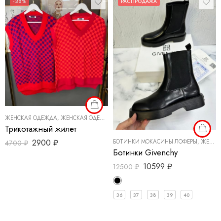
-38%
РАСПРОДАЖА
ЖЕНСКАЯ ОДЕЖДА
,
ЖЕНСКАЯ ОДЕЖДА ОБУВЬ АКСЕССУАРЫ
,
ПИДЖАКИ СВИТШ
Трикотажный жилет
2900
₽
БОТИНКИ МОКАСИНЫ ЛОФЕРЫ
,
ЖЕНСКАЯ ОБУВЬ
4700
₽
Ботинки Givenchy
10599
₽
12500
₽
36
37
38
39
40