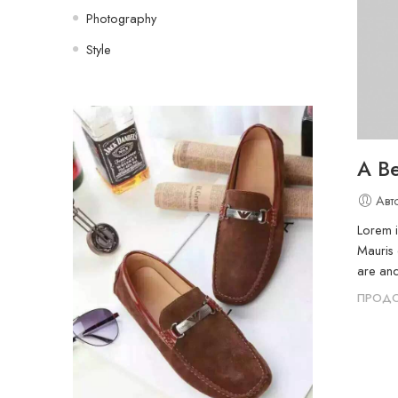
Photography
Style
A Be
Авт
Lorem i
Mauris 
are and
ПРОДО